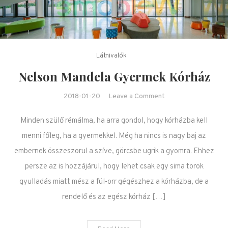
Látnivalók
Nelson Mandela Gyermek Kórház
on Nelson Mandela
2018-01-20
Leave a Comment
Gyermek Kórház
Minden szülő rémálma, ha arra gondol, hogy kórházba kell
menni főleg, ha a gyermekkel. Még ha nincs is nagy baj az
embernek összeszorul a szíve, görcsbe ugrik a gyomra. Ehhez
persze az is hozzájárul, hogy lehet csak egy sima torok
gyulladás miatt mész a fül-orr gégészhez a kórházba, de a
rendelő és az egész kórház […]