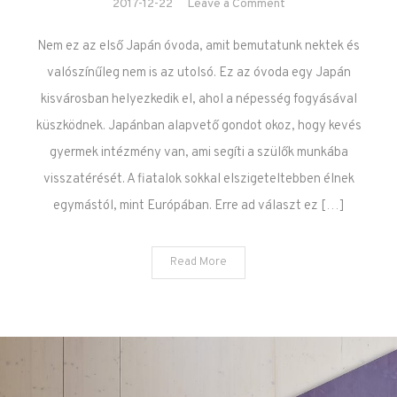
on Japán bölcsőde
2017-12-22
Leave a Comment
és óvoda
Nem ez az első Japán óvoda, amit bemutatunk nektek és
valószínűleg nem is az utolsó. Ez az óvoda egy Japán
kisvárosban helyezkedik el, ahol a népesség fogyásával
küszködnek. Japánban alapvető gondot okoz, hogy kevés
gyermek intézmény van, ami segíti a szülők munkába
visszatérését. A fiatalok sokkal elszigeteltebben élnek
egymástól, mint Európában. Erre ad választ ez […]
Read More