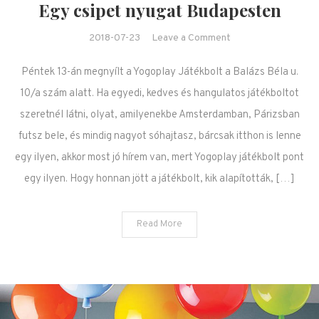
Egy csipet nyugat Budapesten
on Egy csipet
2018-07-23
Leave a Comment
nyugat Budapesten
Péntek 13-án megnyílt a Yogoplay Játékbolt a Balázs Béla u.
10/a szám alatt. Ha egyedi, kedves és hangulatos játékboltot
szeretnél látni, olyat, amilyenekbe Amsterdamban, Párizsban
futsz bele, és mindig nagyot sóhajtasz, bárcsak itthon is lenne
egy ilyen, akkor most jó hírem van, mert Yogoplay játékbolt pont
egy ilyen. Hogy honnan jött a játékbolt, kik alapították, […]
Read More