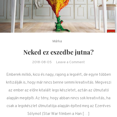
Márka
Neked ez eszedbe jutna?
on Neked ez
2018-08-05
Leave a Comment
eszedbe jutna?
Emberek milliói, kicsi és nagy, rajong a legoért, de egyre többen
kritizálják is, hogy már nincs benne semmi kreativitás. Megveszi
az ember az előre kitalált lego készletet, aztán az útmutató
alapján megépíti. Az tény, hogy abban nincs sok kreativitás, ha
csak a legokészlet útmutatója alapján építed meg az Ezeréves
Sólymot (Star War filmben a Han […]