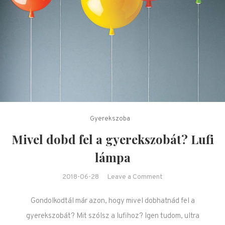
Gyerekszoba
Mivel dobd fel a gyerekszobát? Lufi
lámpa
on Mivel dobd fel a
2018-06-28
Leave a Comment
gyerekszobát? Lufi
Gondolkodtál már azon, hogy mivel dobhatnád fel a
lámpa
gyerekszobát? Mit szólsz a lufihoz? Igen tudom, ultra