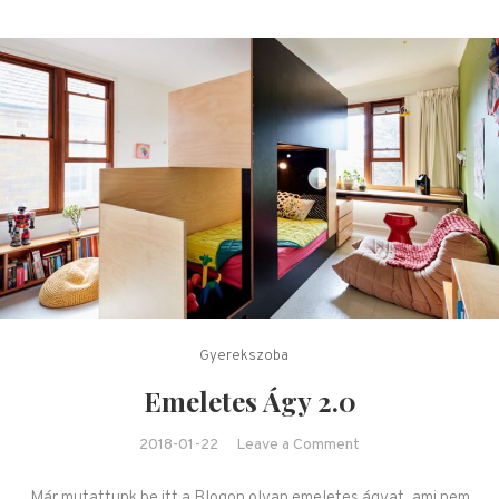
Gyerekszoba
Emeletes Ágy 2.0
on Emeletes Ágy
2018-01-22
Leave a Comment
2.0
Már mutattunk be itt a Blogon olyan emeletes ágyat, ami nem