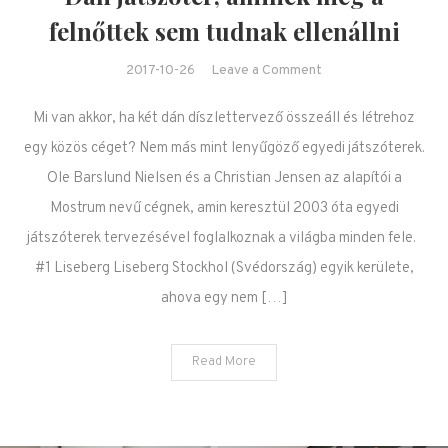
felnőttek sem tudnak ellenállni
on Dán játszótér,
2017-10-26
Leave a Comment
aminek még a
Mi van akkor, ha két dán díszlettervező összeáll és létrehoz
felnőttek sem
tudnak ellenállni
egy közös céget? Nem más mint lenyűgöző egyedi játszóterek.
Ole Barslund Nielsen és a Christian Jensen az alapítói a
Mostrum nevű cégnek, amin keresztül 2003 óta egyedi
játszóterek tervezésével foglalkoznak a világba minden fele.
#1 Liseberg Liseberg Stockhol (Svédország) egyik kerülete,
ahova egy nem […]
Read More