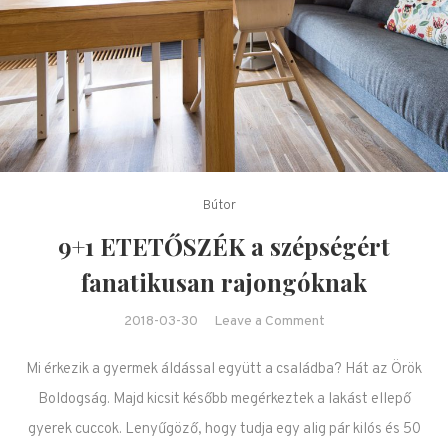
Bútor
9+1 ETETŐSZÉK a szépségért
fanatikusan rajongóknak
on 9+1
2018-03-30
Leave a Comment
ETETŐSZÉK a
Mi érkezik a gyermek áldással együtt a családba? Hát az Örök
szépségért
fanatikusan
Boldogság. Majd kicsit később megérkeztek a lakást ellepő
rajongóknak
gyerek cuccok. Lenyűgöző, hogy tudja egy alig pár kilós és 50