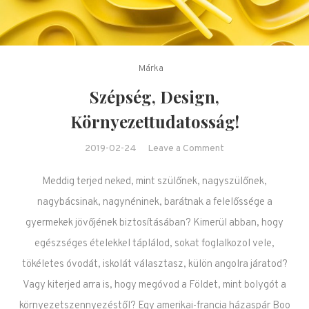
Márka
Szépség, Design,
Környezettudatosság!
on Szépség, Desig
2019-02-24
Leave a Comment
Környezettudatoss
Meddig terjed neked, mint szülőnek, nagyszülőnek,
nagybácsinak, nagynéninek, barátnak a felelőssége a
gyermekek jövőjének biztosításában? Kimerül abban, hogy
egészséges ételekkel táplálod, sokat foglalkozol vele,
tökéletes óvodát, iskolát választasz, külön angolra járatod?
Vagy kiterjed arra is, hogy megóvod a Földet, mint bolygót a
környezetszennyezéstől? Egy amerikai-francia házaspár Boo