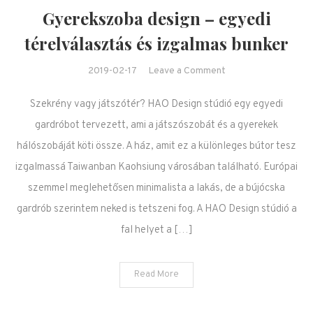
Gyerekszoba design – egyedi
térelválasztás és izgalmas bunker
on Gyerekszoba
2019-02-17
Leave a Comment
design – egyedi
Szekrény vagy játszótér? HAO Design stúdió egy egyedi
térelválasztás és
izgalmas bunker
gardróbot tervezett, ami a játszószobát és a gyerekek
hálószobáját köti össze. A ház, amit ez a különleges bútor tesz
izgalmassá Taiwanban Kaohsiung városában található. Európai
szemmel meglehetősen minimalista a lakás, de a bújócska
gardrób szerintem neked is tetszeni fog. A HAO Design stúdió a
fal helyet a […]
Read More