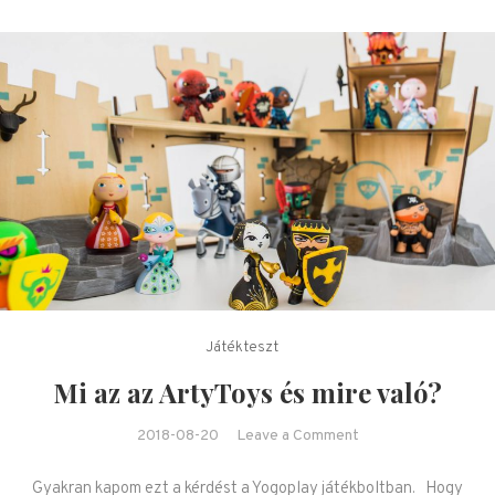
Játékteszt
Mi az az ArtyToys és mire való?
on Mi az az
2018-08-20
Leave a Comment
ArtyToys és mire
Gyakran kapom ezt a kérdést a Yogoplay játékboltban. Hogy
való?