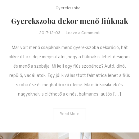
Gyerekszoba
Gyerekszoba dekor menő fiúknak
on Gyerekszoba
2017-12-03
Leave a Comment
dekor menő fiúknak
Már volt menő csajoknak menő gyerekszoba dekoráció, hát
akkor itt az ideje megmutatni, hogy a fiúknak is lehet designos
és menő a szobája. Mi kell egy fiús szobához? Autó, dinó,
repülő, vadállatok. Egy jól kiválasztott falmatrica lehet a fiús
szoba éke és meghatározó eleme. Ma már kicsiknek és
nagyoknak is elérhető a dinós, batmanes, autós […]
Read More