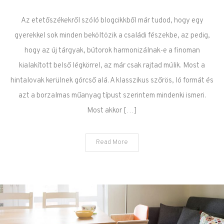
harmonizál a
Az etetőszékekről szóló blogcikkből már tudod, hogy egy
lakásoddal
gyerekkel sok minden beköltözik a családi fészekbe, az pedig,
hogy az új tárgyak, bútorok harmonizálnak-e a finoman
kialakított belső légkörrel, az már csak rajtad múlik. Most a
hintalovak kerülnek górcső alá. A klasszikus szőrös, ló formát és
azt a borzalmas műanyag típust szerintem mindenki ismeri.
Most akkor […]
Read More