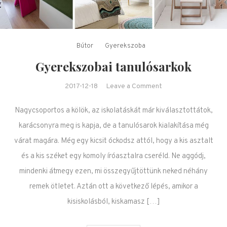
Bútor
Gyerekszoba
Gyerekszobai tanulósarkok
on Gyerekszobai
2017-12-18
Leave a Comment
tanulósarkok
Nagycsoportos a kölök, az iskolatáskát már kiválasztottátok,
karácsonyra meg is kapja, de a tanulósarok kialakítása még
várat magára. Még egy kicsit óckodsz attól, hogy a kis asztalt
és a kis széket egy komoly íróasztalra cseréld. Ne aggódj,
mindenki átmegy ezen, mi összegyűjtöttünk neked néhány
remek ötletet. Aztán ott a következő lépés, amikor a
kisiskolásból, kiskamasz […]