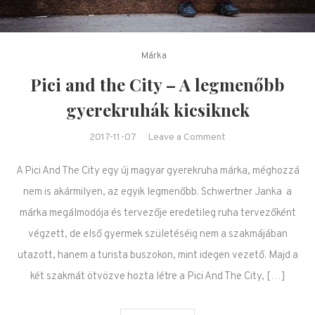
Márka
Pici and the City – A legmenőbb
gyerekruhák kicsiknek
on Pici and the City
2017-11-07
Leave a Comment
– A legmenőbb
A Pici And The City egy új magyar gyerekruha márka, méghozzá
gyerekruhák
kicsiknek
nem is akármilyen, az egyik legmenőbb. Schwertner Janka a
márka megálmodója és tervezője eredetileg ruha tervezőként
végzett, de első gyermek születéséig nem a szakmájában
utazott, hanem a turista buszokon, mint idegen vezető. Majd a
két szakmát ötvözve hozta létre a Pici And The City, […]