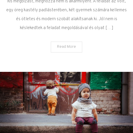
kis megbízást, méghozzá nem is akármilyent. A feladat az volt,
egy öreg kastély padlásterében, két gyermek számára kellemes
és ötletes és modern szobát alakítsanak ki. Jól nem is
késlekedtek a feladat megoldásával és olyat […]
Read More