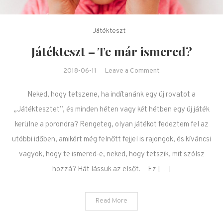
Játékteszt
Játékteszt – Te már ismered?
on Játékteszt – Te
2018-06-11
Leave a Comment
már ismered?
Neked, hogy tetszene, ha indítanánk egy új rovatot a
„Játéktesztet”, és minden héten vagy két hétben egy új játék
kerülne a porondra? Rengeteg, olyan játékot fedeztem fel az
utóbbi időben, amikért még felnőtt fejjel is rajongok, és kíváncsi
vagyok, hogy te ismered-e, neked, hogy tetszik, mit szólsz
hozzá? Hát lássuk az elsőt. Ez […]
Read More