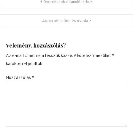
Bejegyzés navigáció
Gyerekszobai tanulósarkok
Japán bölcsőde és óvoda
Vélemény, hozzászólás?
Az e-mail címet nem tesszük közzé.
A kötelező mezőket
*
karakterrel jelöltük
Hozzászólás
*