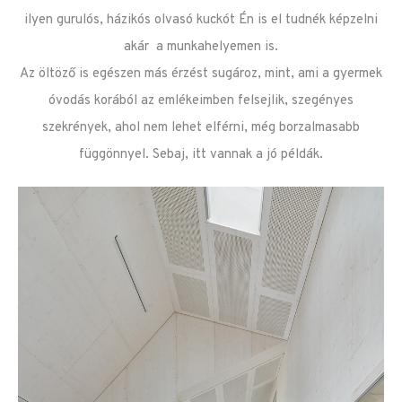
ilyen gurulós, házikós olvasó kuckót Én is el tudnék képzelni
akár a munkahelyemen is.
Az öltöző is egészen más érzést sugároz, mint, ami a gyermek
óvodás korából az emlékeimben felsejlik, szegényes
szekrények, ahol nem lehet elférni, még borzalmasabb
függönnyel. Sebaj, itt vannak a jó példák.