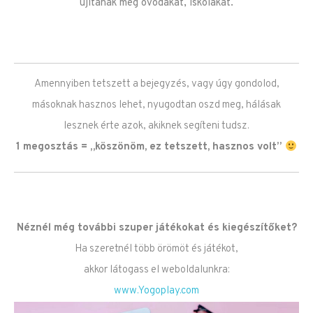
újítanak meg óvodákat, iskolákat.
Amennyiben tetszett a bejegyzés, vagy úgy gondolod,
másoknak hasznos lehet, nyugodtan oszd meg, hálásak
lesznek érte azok, akiknek segíteni tudsz.
1 megosztás = „köszönöm, ez tetszett, hasznos volt”
Néznél még további szuper játékokat és kiegészítőket?
Ha szeretnél több örömöt és játékot,
akkor látogass el weboldalunkra:
www.Yogoplay.com