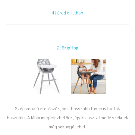
itt éred el itthon
2. SkipHop
Szép vonalú etetőszék, amit hosszabb távon is tudtok
használni. A lábai megfelezhetőek, így kis asztal mellé széknek
még sokáig jó lehet.