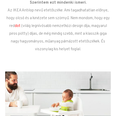
Szerintem ezt mindenki ismeri.
Az IKEA Antilop nevű etetőszéke. Ami tagadhatatlan előnye,
hogy olcsó és a kinézete sem szörnyű. Nem mondom, hogy egy
red
dot
(világ legnívósabb nemzetközi design díja, magyarul
piros pötty) díjas, de még mindig szebb, mint a klasszik giga
nagy hagyományos, műanyag párnázott etetőszékek. És
viszonylag kis helyet foglal.