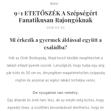
Bútor
9+1 ETETŐSZÉK A Szépségért
Fanatikusan Rajongóknak
2018-03-30
Mi érkezik a gyermek áldással együtt a
családba?
Hát az Örök Boldogság. Majd kicsit később megérkeztek a
lakást ellepő gyerek cuccok. Lenyűgöző, hogy tudja egy alig
pár kilós és 50 cm-es, lényegében magatehetetlen csöppség
rögtön és azonnal az egész lakást birtokba venni.
De nyugalom van remény.
Egy állandó és örök harc lesz, de az elején még biztos, hogy
egyedül (max. a szülőtárs bevonásával) dönthetsz, hogy mi