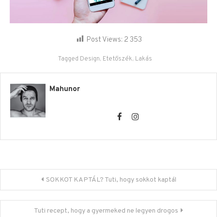
Post Views:
2 353
Tagged
Design
,
Etetőszék
,
Lakás
Mahunor
Bejegyzés navigáció
SOKKOT KAPTÁL? Tuti, hogy sokkot kaptál
Tuti recept, hogy a gyermeked ne legyen drogos