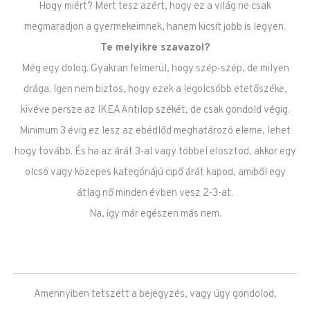
Hogy miért? Mert tesz azért, hogy ez a világ ne csak
megmaradjon a gyermekeimnek, hanem kicsit jobb is legyen.
Te melyikre szavazol?
Még egy dolog. Gyakran felmerül, hogy szép-szép, de milyen
drága. Igen nem biztos, hogy ezek a legolcsóbb etetőszéke,
kivéve persze az IKEA Antilop székét, de csak gondold végig.
Minimum 3 évig ez lesz az ebédlőd meghatározó eleme, lehet
hogy tovább. És ha az árát 3-al vagy többel elosztod, akkor egy
olcsó vagy közepes kategóriájú cipő árát kapod, amiből egy
átlag nő minden évben vesz 2-3-at.
Na, így már egészen más nem.
Amennyiben tetszett a bejegyzés, vagy úgy gondolod,