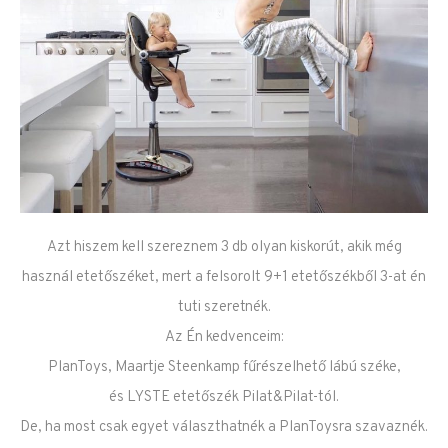
Azt hiszem kell szereznem 3 db olyan kiskorút, akik még
használ etetőszéket, mert a felsorolt 9+1 etetőszékből 3-at én
tuti szeretnék.
Az Én kedvenceim:
PlanToys, Maartje Steenkamp fűrészelhető lábú széke,
és LYSTE etetőszék Pilat&Pilat-tól.
De, ha most csak egyet választhatnék a PlanToysra szavaznék.