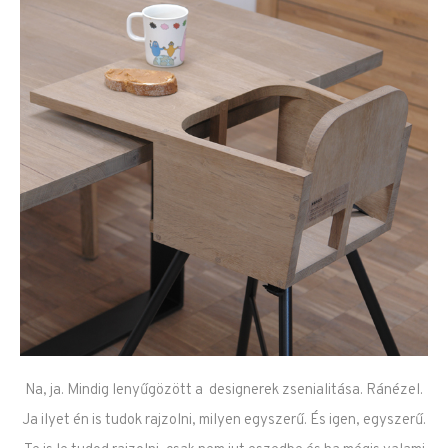
Na, ja. Mindig lenyűgözött a designerek zsenialitása. Ránézel.
Ja ilyet én is tudok rajzolni, milyen egyszerű. És igen, egyszerű.