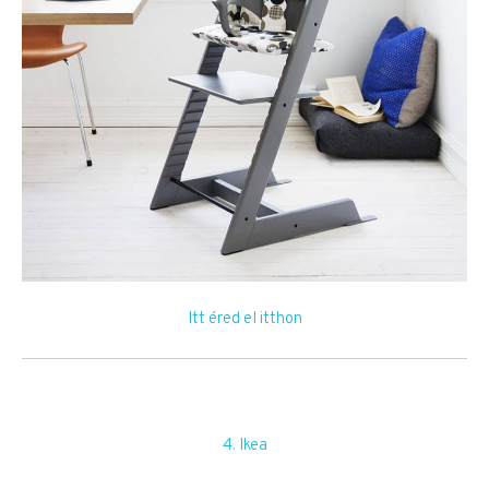
Itt éred el itthon
4. Ikea