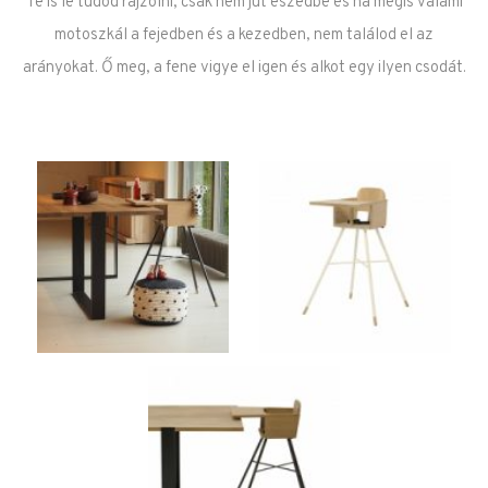
Te is le tudod rajzolni, csak nem jut eszedbe és ha mégis valami
motoszkál a fejedben és a kezedben, nem találod el az
arányokat. Ő meg, a fene vigye el igen és alkot egy ilyen csodát.