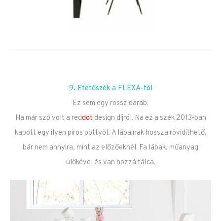
9. Etetőszék a FLEXA-tól
Ez sem egy rossz darab.
Ha már szó volt a red
dot
design díjról. Na ez a szék 2013-ban
kapott egy ilyen piros pöttyöt. A lábainak hossza rövidíthető,
bár nem annyira, mint az előzőeknél. Fa lábak, műanyag
ülőkével és van hozzá tálca.