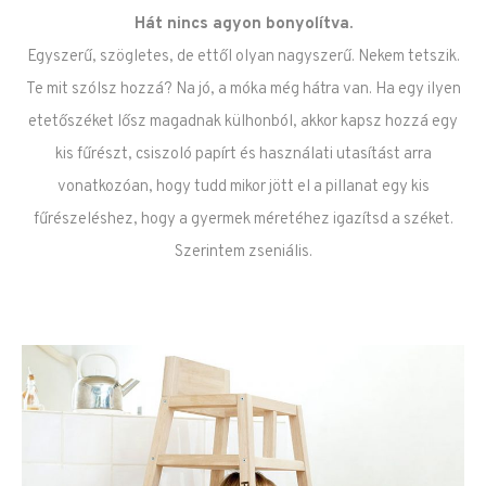
Hát nincs agyon bonyolítva.
Egyszerű, szögletes, de ettől olyan nagyszerű. Nekem tetszik.
Te mit szólsz hozzá? Na jó, a móka még hátra van. Ha egy ilyen
etetőszéket lősz magadnak külhonból, akkor kapsz hozzá egy
kis fűrészt, csiszoló papírt és használati utasítást arra
vonatkozóan, hogy tudd mikor jött el a pillanat egy kis
fűrészeléshez, hogy a gyermek méretéhez igazítsd a széket.
Szerintem zseniális.