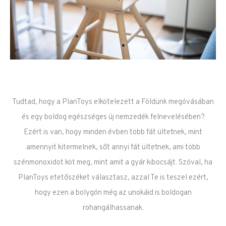
Tudtad, hogy a PlanToys elkötelezett a Földünk megóvásában
és egy boldog egészséges új nemzedék felnevelésében?
Ezért is van, hogy minden évben több fát ültetnek, mint
amennyit kitermelnek, sőt annyi fát ültetnek, ami több
szénmonoxidot köt meg, mint amit a gyár kibocsájt. Szóval, ha
PlanToys etetőszéket választasz, azzal Te is teszel ezért,
hogy ezen a bolygón még az unokáid is boldogan
rohangálhassanak.