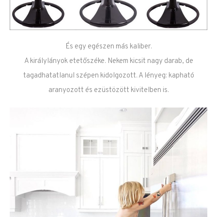
És egy egészen más kaliber.
A királylányok etetőszéke. Nekem kicsit nagy darab, de
tagadhatatlanul szépen kidolgozott. A lényeg: kapható
aranyozott és ezüstözött kivitelben is.