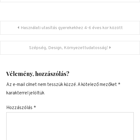
Bejegyzés navigáció
Használati utasítás gyerekekhez 4-6 éves kor között
Szépség, Design, Környezettudatosság!
Vélemény, hozzászólás?
Az e-mail címet nem tesszük közzé.
A kötelező mezőket
*
karakterrel jelöltük
Hozzászólás
*