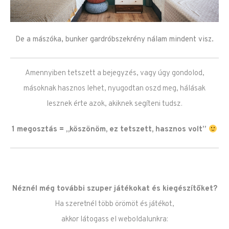
De a mászóka, bunker gardróbszekrény nálam mindent visz.
Amennyiben tetszett a bejegyzés, vagy úgy gondolod,
másoknak hasznos lehet, nyugodtan oszd meg, hálásak
lesznek érte azok, akiknek segíteni tudsz.
1 megosztás = „köszönöm, ez tetszett, hasznos volt”
Néznél még további szuper játékokat és kiegészítőket?
Ha szeretnél több örömöt és játékot,
akkor látogass el weboldalunkra: