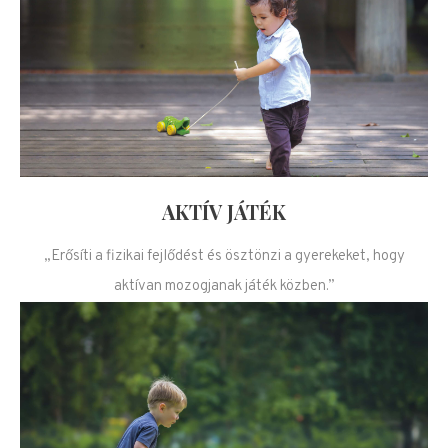
AKTÍV JÁTÉK
„Erősíti a fizikai fejlődést és ösztönzi a gyerekeket, hogy
aktívan mozogjanak játék közben.”