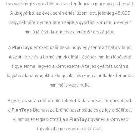
bevonásával szerezték be: ez a tendencia a mai napig is fennáll.
A kis gyárból az évek során óriási üzem lett, jelenleg 45,000
négyzetméternyi területen zajlik a gyártás, körülbelül évnyi 7
millió játékot kitermelve a világ 67 országába.
A
PlanToys
eltökélt szándéka, hogy egy fenntartható világot
hozzon létre és a termékeinek előállításának minden lépésénél
figyelemmel legyen a környezetre. A teljes gyártás során a
legjobb alapanyagokból dolgozik, miközben a hulladék termelés
minimális vagy nulla.
A gyártás során előforduló többlet fadarabokat, forgácsot, stb
a
PlanToys
Biomassza Erőmű hasznosítja és az így előállított
villamos energia biztosítja a
PlanToys
gyár és a környező
falvak villamos energia ellátását.