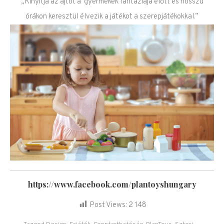
„Kinyitja az ajtót a gyermekek fantáziája előtt és hosszú
órákon keresztül élvezik a játékot a szerepjátékokkal.”
https://www.facebook.com/plantoyshungary
Post Views:
2 148