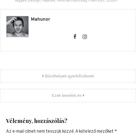
Tagged
Design
,
Fajáték
,
Fenntarthatóság
,
PlanToys
,
Sztori
Mahunor
Bejegyzés navigáció
Búvóhelyek gyerkőcöknek
Ezek lennénk mi
Vélemény, hozzászólás?
Az e-mail címet nem tesszük közzé.
A kötelező mezőket
*