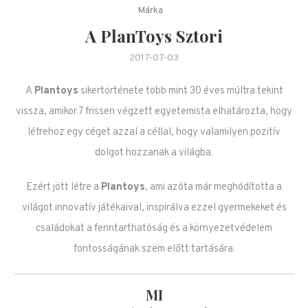
Márka
A PlanToys Sztori
2017-07-03
A
Plantoys
sikertörténete több mint 30 éves múltra tekint
vissza, amikor 7 frissen végzett egyetemista elhatározta, hogy
létrehoz egy céget azzal a céllal, hogy valamilyen pozitív
dolgot hozzanak a világba.
Ezért jött létre a
Plantoys
, ami azóta már meghódította a
világot innovatív játékaival, inspirálva ezzel gyermekeket és
családokat a fenntarthatóság és a környezetvédelem
fontosságának szem elő
tt tartására.
MI