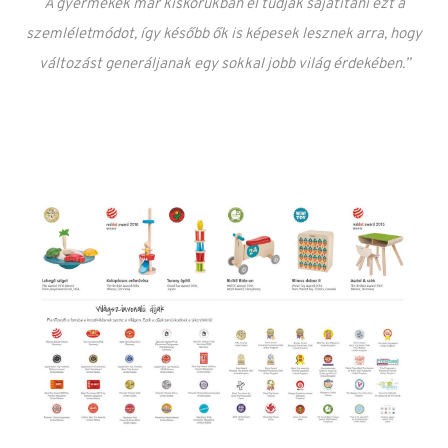
A gyermekek már kiskorukban el tudják sajátítani ezt a
szemléletmódot, így később ők is képesek lesznek arra, hogy
változást generáljanak egy sokkal jobb világ érdekében.”