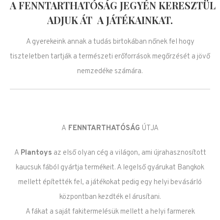
A FENNTARTHATÓSÁG JEGYÉN KERESZTÜL
ADJUK ÁT A JÁTÉKAINKAT.
A gyerekeink annak a tudás birtokában nőnek fel hogy
tiszteletben tartják a természeti erőforrások megőrzését a jövő
nemzedéke számára.
A
FENNTARTHATÓSÁG
ÚTJA
A
Plantoys
az első olyan cég a világon, ami újrahasznosított
kaucsuk fából gyártja termékeit. A legelső gyárukat Bangkok
mellett építették fel, a játékokat pedig egy helyi bevásárló
központban kezdték el árusítani.
A fákat a saját fakitermelésük mellett a helyi farmerek