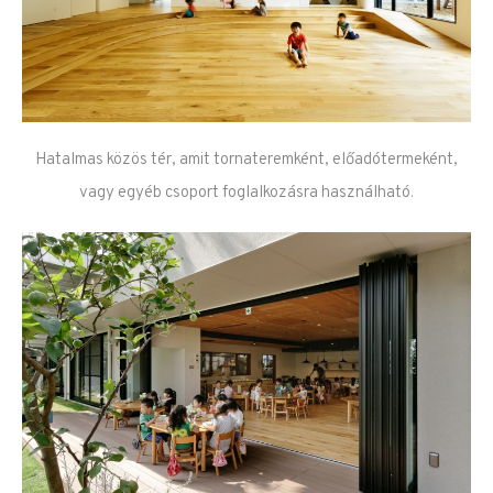
Hatalmas közös tér, amit tornateremként, előadótermeként,
vagy egyéb csoport foglalkozásra használható.