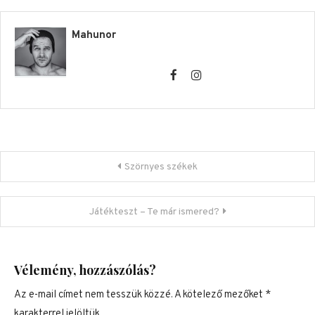
Mahunor
Bejegyzés navigáció
Szörnyes székek
Játékteszt – Te már ismered?
Vélemény, hozzászólás?
Az e-mail címet nem tesszük közzé.
A kötelező mezőket
*
karakterrel jelöltük