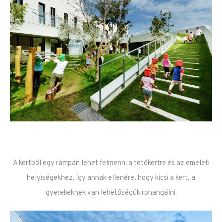
A kertből egy rámpán lehet felmenni a tetőkertre és az emeleti
helyiségekhez, így annak ellenére, hogy kicsi a kert, a
gyerekeknek van lehetőségük rohangálni.