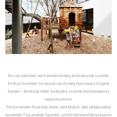
Kis vár a kertben, mert minden kislány királylánynak születik.
Erről jut eszembe, ha lányod van és még nincs meg a Szegedi
Katalin – Boldizsár Ildikó: Királylány születik című mesekönyv
ideje beszerezni.
Persze minden fiú mi más lenne, mint királyfi, akik sárkányokkal
küzdenek. Fiús anyikák figyelem, szintén kötelező könyvespolci