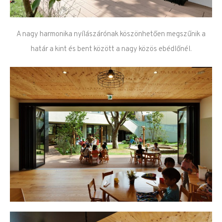
A nagy harmonika nyílászárónak köszönhetően megszűnik a
határ a kint és bent között a nagy közös ebédlőnél.