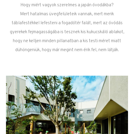
Hogy miért vagyok szerelmes a japán óvodákba?
Mert hatalmas üvegfelületeik vannak, mert merik
táblafestékkel lefesteni a fogadótér falát, mert az óvódás
gyerekek fejmagasságába is tesznek kis kukucskáló ablakot,
hogy ne kelljen minden pillanatban a kis testi méret miatt
dühöngeniük, hogy már megint nem érik fel, nem látják.