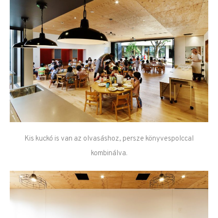
Kis kuckó is van az olvasáshoz, persze könyvespolccal
kombinálva.