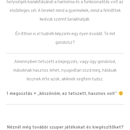
helyiségek kialakításánál a harmónia és a funkcionalitás volt az
elsődleges cél. A tereket mind a gyermekek, mind a felnőttek
kedvük szerint belakhatják.
Én itthon is el tudnék képzelni egy ilyen óvodát. Te mit
gondolsz?
Amennyiben tetszett a bejegyzés, vagy úgy gondolod,
másoknak hasznos lehet, nyugodtan oszd meg, hálásak
lesznek érte azok, akiknek segíteni tudsz.
1 megosztás = „köszönöm, ez tetszett, hasznos volt”
Néznél még további szuper játékokat és kiegészítőket?