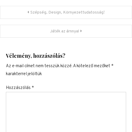
Bejegyzés navigáció
Szépség, Design, Környezettudatosság!
Játék az árnnyal
Vélemény, hozzászólás?
Az e-mail címet nem tesszük közzé.
A kötelező mezőket
*
karakterrel jelöltük
Hozzászólás
*