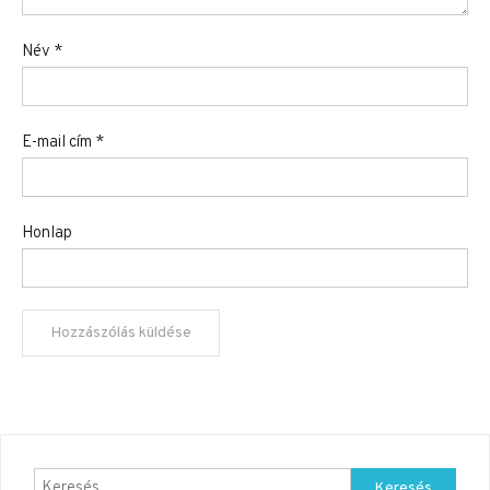
Név
*
E-mail cím
*
Honlap
Keresés: