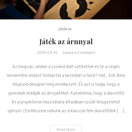
Játékok
Játék az árnnyal
on Játék az árnnyal
2019-03-10
Leave a Comment
Az megvan, amikor a szüleid diát vetítettek és te a végén
mindenféle állatot formáztál a kezeddel a falra? Hát, Erik Bele
Höglund designer még emlékezett. És azt is tudja, hogy a
gyerekek imádják az árnyjátékot. A probléma, hogy a diavetítő
és a projektorok használata általában szülői felügyeletet
igényel. (Emlékszem nekünk az a klasszik fém diavetítőnk […]
Read More