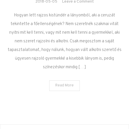
on Úristen az Én
2018-05-05
Leave a Comment
gyermekem nem
Hogyan lett rajzos kistündér a lányomból, aki a ceruzát
szeret rajzolni. –
Mit tegyek?
tekintette a főellenségének? Nem szeretnék szakmai vitát
nyitni mit kell tenni, vagy mit nem kell tenni a gyermekkel, aki
nem szeret rajzolni és alkotni. Csak megosztom a saját
tapasztalatomat, hogy nálunk, hogyan vált alkotni szerető és
ügyesen rajzoló gyermekké a kisebbik lányom is, pedig
színezéskor mindig […]
Read More