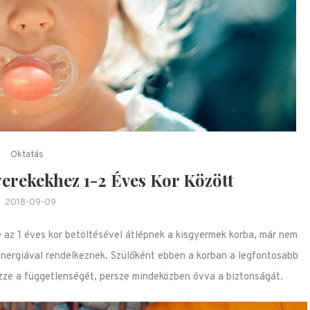
Oktatás
yerekekhez 1-2 Éves Kor Között
2018-09-09
e az 1 éves kor betöltésével átlépnek a kisgyermek korba, már nem
energiával rendelkeznek. Szülőként ebben a korban a legfontosabb
zze a függetlenségét, persze mindeközben óvva a biztonságát.