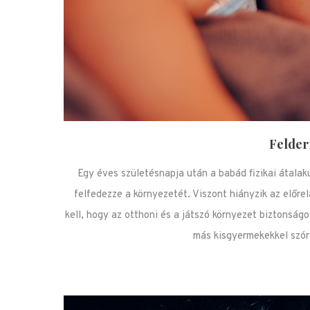
Felderí
Egy éves születésnapja után a babád fizikai átala
felfedezze a környezetét. Viszont hiányzik az előre
kell, hogy az otthoni és a játszó környezet biztonságo
más kisgyermekekkel szór