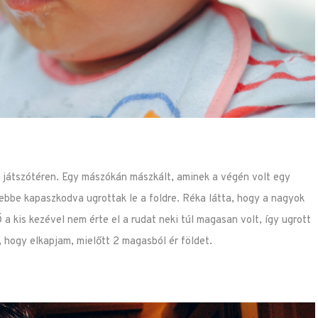
 játszótéren. Egy mászókán mászkált, aminek a végén volt egy
ebbe kapaszkodva ugrottak le a foldre. Réka látta, hogy a nagyok
 a kis kezével nem érte el a rudat neki túl magasan volt, így ugrott
, hogy elkapjam, mielőtt 2 magasból ér földet.